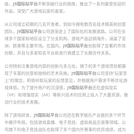
级，
J9国际站平台
不断突破行业的局限，推出了一系列备受欢迎的
作品，深受广大游戏玩家的喜爱。
从公司成立初期的几名开发者，到如今拥有数百名技术精英和创意
团队，
J9国际站平台
公司逐渐走上了国际化的发展道路。公司在全
球多个国家和地区设立了分支机构，游戏产品远销海外，涵盖了亚
洲、欧美等主要市场。在国内，
J9国际站平台
也取得了显著的市场
份额，并且与多家知名平台和发行商建立了长期合作关系。
公司特别注重游戏内容的创新与多元化，旗下的多个游戏项目都展
现了丰富的创意和独特的艺术风格。
J9国际站平台
公司坚持“玩家至
上”的理念，积极听取玩家的反馈意见，并根据用户需求不断优化游
戏体验。为了提升用户的沉浸感，
J9国际站平台
还在虚拟现实
（VR）和增强现实（AR）等新兴技术的应用上投入了大量资源，推
动行业的技术发展。
除了游戏研发，
J9国际站平台
公司还在数字娱乐产业链的多个环节
中展开布局，包括游戏直播、电子竞技、虚拟商品交易等领域。公
司旗下的电子竞技战队也取得了多个国内外赛事的优异成绩，成为