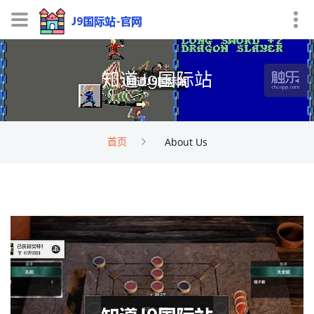
知道J9国际站
首页
About Us